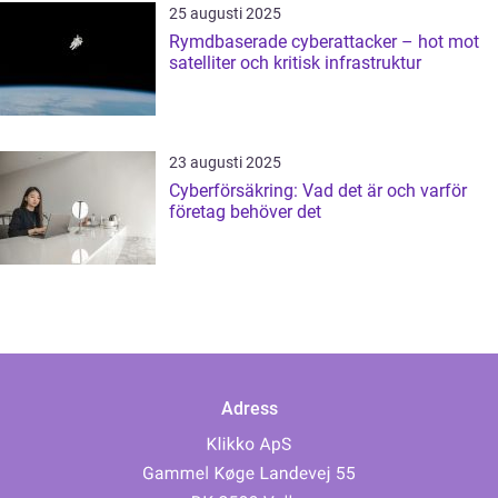
25 augusti 2025
Rymdbaserade cyberattacker – hot mot
satelliter och kritisk infrastruktur
23 augusti 2025
Cyberförsäkring: Vad det är och varför
företag behöver det
Adress