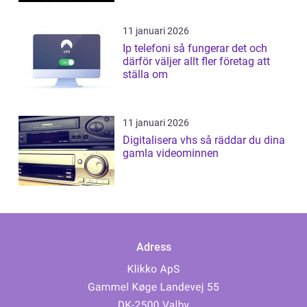
11 januari 2026
Ip telefoni så fungerar det och
därför väljer allt fler företag att
ställa om
11 januari 2026
Digitalisera vhs så räddar du dina
gamla videominnen
Adress