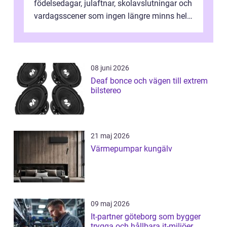
födelsedagar, julaftnar, skolavslutningar och
vardagsscener som ingen längre minns helt.
Många tänker att band...
08 juni 2026
Deaf bonce och vägen till extrem
bilstereo
21 maj 2026
Värmepumpar kungälv
09 maj 2026
It-partner göteborg som bygger
trygga och hållbara it-miljöer