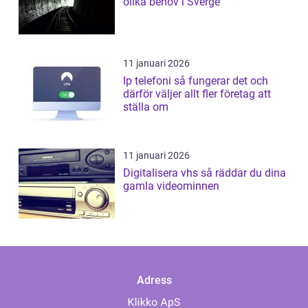
olika behov i Sverge
11 januari 2026
Ip telefoni så fungerar det och
därför väljer allt fler företag att
ställa om
11 januari 2026
Digitalisera vhs så räddar du dina
gamla videominnen
Adress