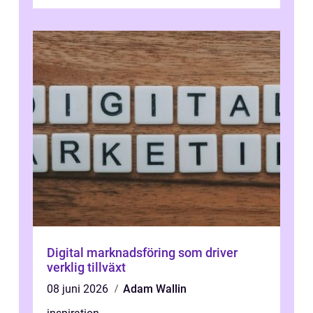
Många tänker att band...
Digital marknadsföring som driver
verklig tillväxt
08 juni 2026
Adam Wallin