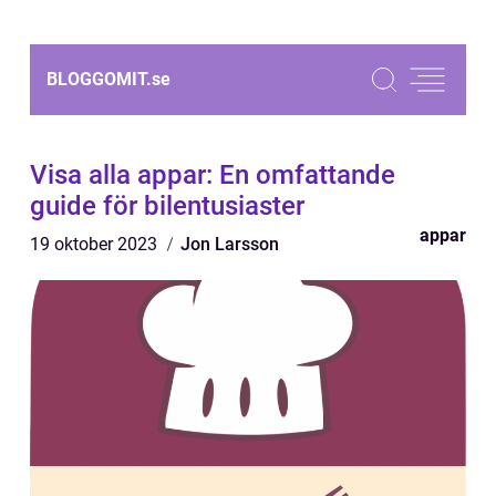
BLOGGOMIT.
se
Visa alla appar: En omfattande
guide för bilentusiaster
appar
19 oktober 2023
Jon Larsson