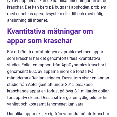
typ av app det är, kan de ha olika anledningar till att de
kraschar. Det kan bero på buggar i appkoden, problem
med enhetens operativsystem eller till och med dålig
anslutning till internet.
Kvantitativa mätningar om
appar som kraschar
För att förstå omfattningen av problemet med appar
som kraschar har det genomförts flera kvantitativa
studier. Enligt en rapport från AppDynamics kraschar i
genomsnitt 80% av apparna inom de första två
månaderna efter lanseringen. Dessutom visar en annan
studie från Apteligent att under 2015 orsakade
kraschande appar en förlust på över 3,1 miljarder dollar
för apputvecklare. Dessa siffror ger en tydlig bild av hur
vanligt och kostsamt fenomenet kan vara.
Hur olika appar skiljer sig från varandra när de kraschar