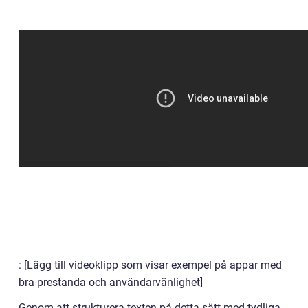
: [Lägg till videoklipp som visar exempel på appar med
bra prestanda och användarvänlighet]
Genom att strukturera texten på detta sätt med tydliga