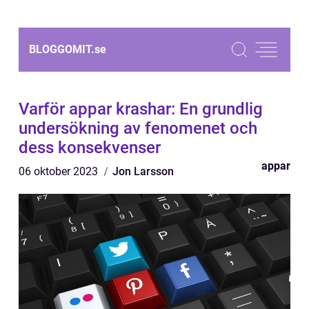
BLOGGOMIT.
se
Varför appar krashar: En grundlig
undersökning av fenomenet och
dess konsekvenser
appar
06 oktober 2023
Jon Larsson