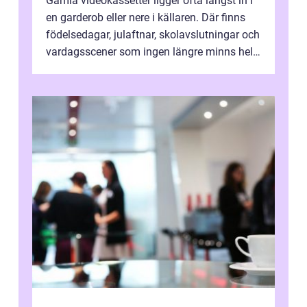
Gamla videokassetter ligger ofta längst in i
en garderob eller nere i källaren. Där finns
födelsedagar, julaftnar, skolavslutningar och
vardagsscener som ingen längre minns helt.
Många tänker att band...