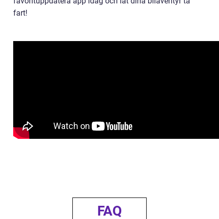
favorituppdatera app idag och låt dina biläventyr ta
fart!
FAQ