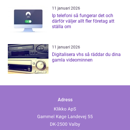
11 januari 2026
Ip telefoni så fungerar det och
därför väljer allt fler företag att
ställa om
11 januari 2026
Digitalisera vhs så räddar du dina
gamla videominnen
Adress