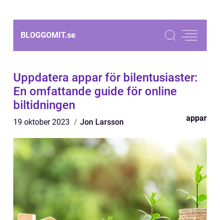
BLOGGOMIT.
se
Uppdatera appar för bilentusiaster:
En omfattande guide för online
biltidningen
appar
19 oktober 2023
Jon Larsson