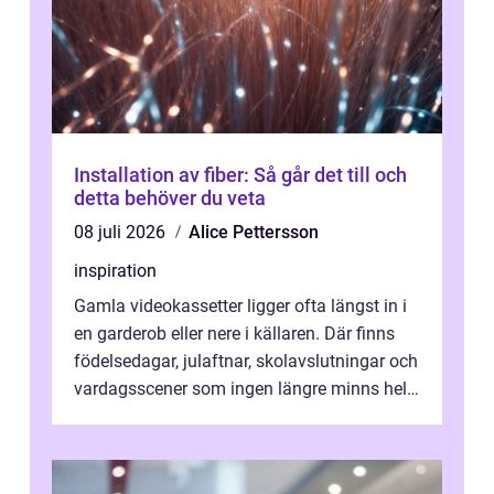
Installation av fiber: Så går det till och
detta behöver du veta
08 juli 2026
Alice Pettersson
inspiration
Gamla videokassetter ligger ofta längst in i
en garderob eller nere i källaren. Där finns
födelsedagar, julaftnar, skolavslutningar och
vardagsscener som ingen längre minns helt.
Många tänker att band...