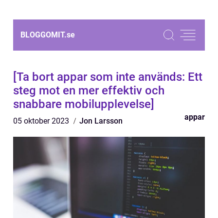
BLOGGOMIT.
se
[Ta bort appar som inte används: Ett
steg mot en mer effektiv och
snabbare mobilupplevelse]
appar
05 oktober 2023
Jon Larsson