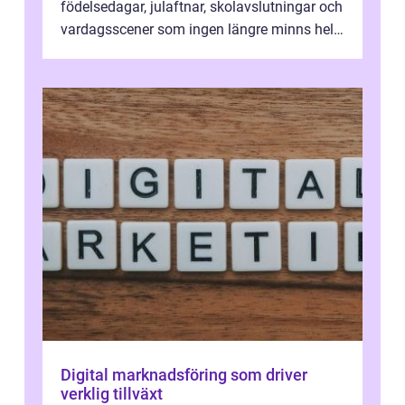
födelsedagar, julaftnar, skolavslutningar och
vardagsscener som ingen längre minns helt.
Många tänker att band...
Digital marknadsföring som driver
verklig tillväxt