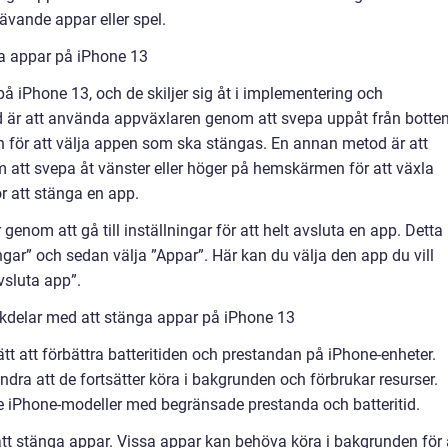
ävande appar eller spel.
ga appar på iPhone 13
på iPhone 13, och de skiljer sig åt i implementering och
 är att använda appväxlaren genom att svepa uppåt från botte
 för att välja appen som ska stängas. En annan metod är att
att svepa åt vänster eller höger på hemskärmen för att växla
r att stänga en app.
genom att gå till inställningar för att helt avsluta en app. Detta
ingar” och sedan välja ”Appar”. Här kan du välja den app du vill
vsluta app”.
kdelar med att stänga appar på iPhone 13
ätt att förbättra batteritiden och prestandan på iPhone-enheter.
dra att de fortsätter köra i bakgrunden och förbrukar resurser.
äldre iPhone-modeller med begränsade prestanda och batteritid.
tt stänga appar. Vissa appar kan behöva köra i bakgrunden för 