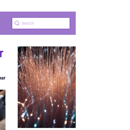
r
par