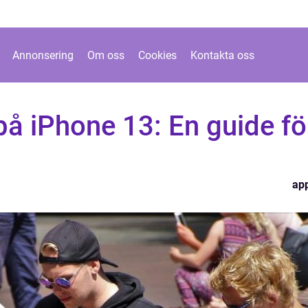
Annonsering
Om oss
Cookies
Kontakta oss
å iPhone 13: En guide fö
ap