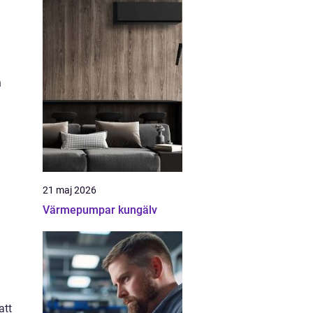
n
21 maj 2026
Värmepumpar kungälv
att