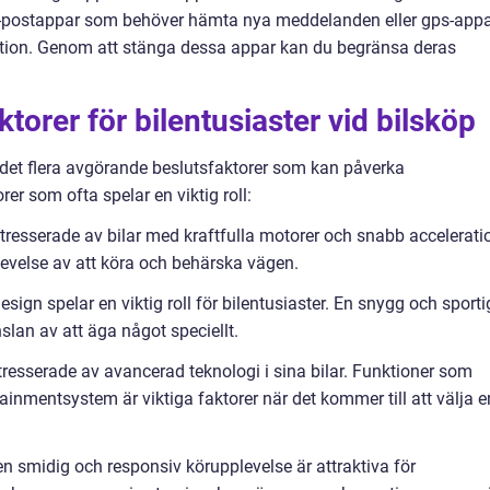
 e-postappar som behöver hämta nya meddelanden eller gps-app
ition. Genom att stänga dessa appar kan du begränsa deras
orer för bilentusiaster vid bilsköp
s det flera avgörande beslutsfaktorer som kan påverka
rer som ofta spelar en viktig roll:
intresserade av bilar med kraftfulla motorer och snabb accelerati
plevelse av att köra och behärska vägen.
esign spelar en viktig roll för bilentusiaster. En snygg och sporti
lan av att äga något speciellt.
ntresserade av avancerad teknologi i sina bilar. Funktioner som
inmentsystem är viktiga faktorer när det kommer till att välja e
en smidig och responsiv körupplevelse är attraktiva för