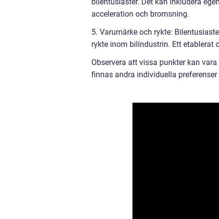
bilentusiaster. Det kan inkludera eg
acceleration och bromsning.
5. Varumärke och rykte: Bilentusiaste
rykte inom bilindustrin. Ett etablera
Observera att vissa punkter kan vara 
finnas andra individuella preferense