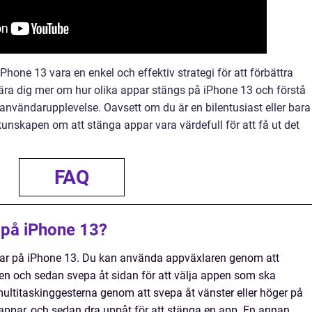
hone 13 vara en enkel och effektiv strategi för att förbättra
lära dig mer om hur olika appar stängs på iPhone 13 och förstå
 användarupplevelse. Oavsett om du är en bilentusiast eller bara
unskapen om att stänga appar vara värdefull för att få ut det
FAQ
 på iPhone 13?
appar på iPhone 13. Du kan använda appväxlaren genom att
en och sedan svepa åt sidan för att välja appen som ska
ltitaskinggesterna genom att svepa åt vänster eller höger på
appar, och sedan dra uppåt för att stänga en app. En annan