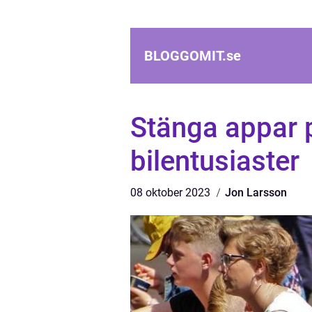
BLOGGOMIT.
se
Stänga appar p
bilentusiaster
08 oktober 2023
Jon Larsson