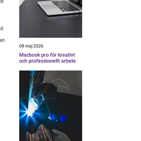
id
l.
kan
08 maj 2026
Macbook pro för kreativt
och professionellt arbete