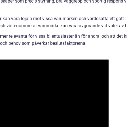
enskaper som precis styrning, bra väggrepp och sportig respons v
r kan vara lojala mot vissa varumärken och värdesätta ett gott
t och välrenommerat varumärke kan vara avgörande vid valet av bi
mer relevanta för vissa bilentusiaster än för andra, och att det 
r och behov som påverkar beslutsfaktorerna.