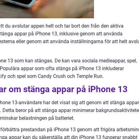
t du avslutar appen helt och tar bort den från den aktiva
t stänga appar på iPhone 13, inklusive genom att använda
terna eller genom att använda inställningarna för att helt avsl
hone 13 som kan stängas. De kan vara sociala medieappar, spel,
 Populära appar som ofta stängs på iPhone 13 inkluderar
tify och spel som Candy Crush och Temple Run.
gar om stänga appar på iPhone 13
Phone 13-användare har det visat sig att genom att stänga appar
%. Detta beror på att stänga appar minimerar bakgrundsaktivitete
 minskar belastningen på batteriet.
 förbättra prestandan på iPhone 13 genom att frigöra arbetsmi
nga appar kan du säkerställa att din iPhone 13 fungerar snabbt