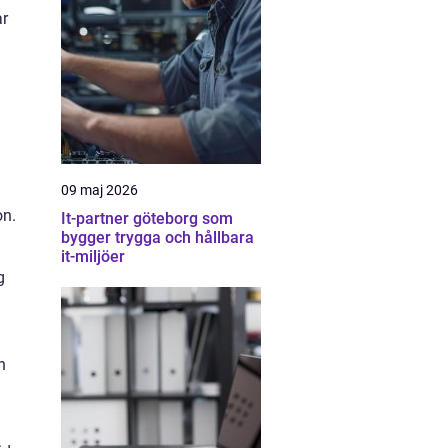
ar
09 maj 2026
on.
It-partner göteborg som
bygger trygga och hållbara
it-miljöer
g
n