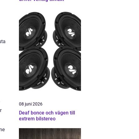
uta
08 juni 2026
r
Deaf bonce och vägen till
extrem bilstereo
nne