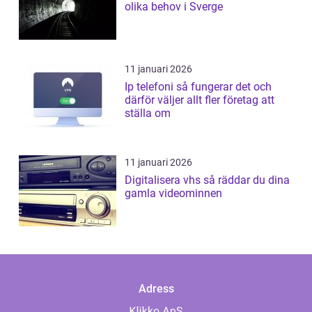
olika behov i Sverge
11 januari 2026
Ip telefoni så fungerar det och
därför väljer allt fler företag att
ställa om
11 januari 2026
Digitalisera vhs så räddar du dina
gamla videominnen
Adress