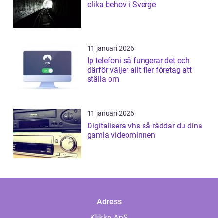
olika behov i Sverge
11 januari 2026
Ip telefoni så fungerar det och
därför väljer allt fler företag att
ställa om
11 januari 2026
Digitalisera vhs så räddar du dina
gamla videominnen
Adress