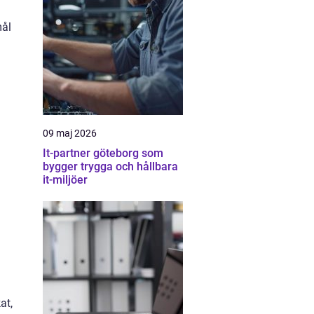
mål
09 maj 2026
It-partner göteborg som
bygger trygga och hållbara
it-miljöer
at,