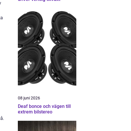
v
ka
08 juni 2026
Deaf bonce och vägen till
extrem bilstereo
å.