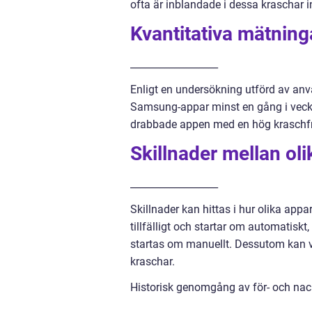
ofta är inblandade i dessa krascha
Kvantitativa mätnin
__________________
Enligt en undersökning utförd av anv
Samsung-appar minst en gång i vecka
drabbade appen med en hög kraschfr
Skillnader mellan o
__________________
Skillnader kan hittas i hur olika ap
tillfälligt och startar om automatis
startas om manuellt. Dessutom kan vi
kraschar.
Historisk genomgång av för- och na