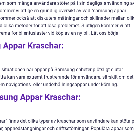
lem som många användare stöter på i sin dagliga användning a
kommer vi att ge en grundlig översikt av vad ”samsung appar
 kommer också att diskutera mätningar och skillnader mellan oli
 olika metoder för att lösa problemet. Slutligen kommer vi att
rna för bilentusiaster vid köp av en ny bil. Låt oss börja!
 Appar Kraschar:
l situationen när appar på Samsung-enheter plötsligt slutar
tta kan vara extremt frustrerande för användare, särskilt om det
m navigations- eller underhållningsappar under körning.
sung Appar Kraschar:
ar” finns det olika typer av kraschar som användare kan stöta p
ar, appnedstängningar och driftsstörningar. Populära appar som