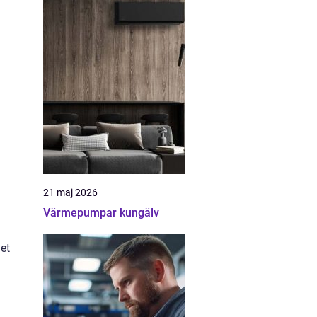
21 maj 2026
Värmepumpar kungälv
et