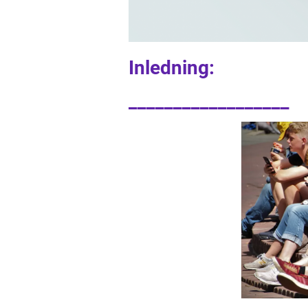
Inledning:
__________________