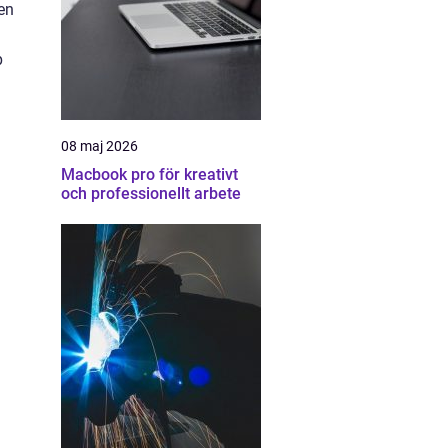
ten
p
08 maj 2026
Macbook pro för kreativt
och professionellt arbete