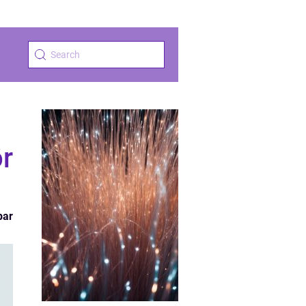
ör
par