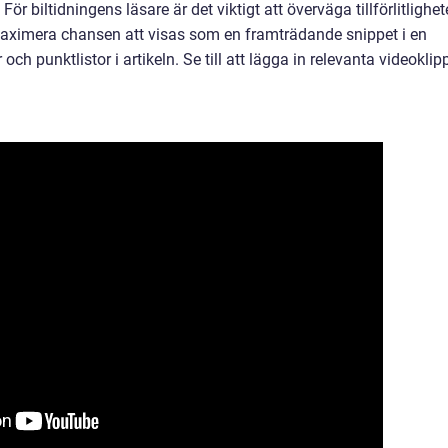
ör biltidningens läsare är det viktigt att överväga tillförlitlighe
 maximera chansen att visas som en framträdande snippet i en
 och punktlistor i artikeln. Se till att lägga in relevanta videoklip