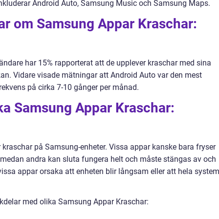
r inkluderar Android Auto, Samsung Music och Samsung Maps.
gar om Samsung Appar Kraschar:
ändare har 15% rapporterat att de upplever kraschar med sina
n. Vidare visade mätningar att Android Auto var den mest
ekvens på cirka 7-10 gånger per månad.
lika Samsung Appar Kraschar:
par kraschar på Samsung-enheter. Vissa appar kanske bara fryser
kt, medan andra kan sluta fungera helt och måste stängas av och
ssa appar orsaka att enheten blir långsam eller att hela system
ckdelar med olika Samsung Appar Kraschar: