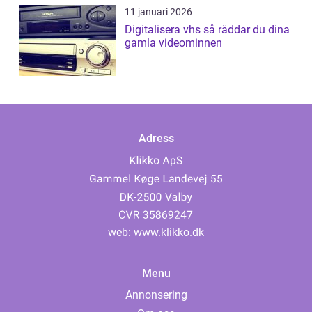
11 januari 2026
Digitalisera vhs så räddar du dina
gamla videominnen
Adress
web:
www.klikko.dk
Menu
Annonsering