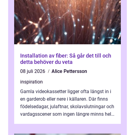
Installation av fiber: Så går det till och
detta behöver du veta
08 juli 2026
Alice Pettersson
inspiration
Gamla videokassetter ligger ofta längst in i
en garderob eller nere i källaren. Där finns
födelsedagar, julaftnar, skolavslutningar och
vardagsscener som ingen längre minns helt.
Många tänker att band...