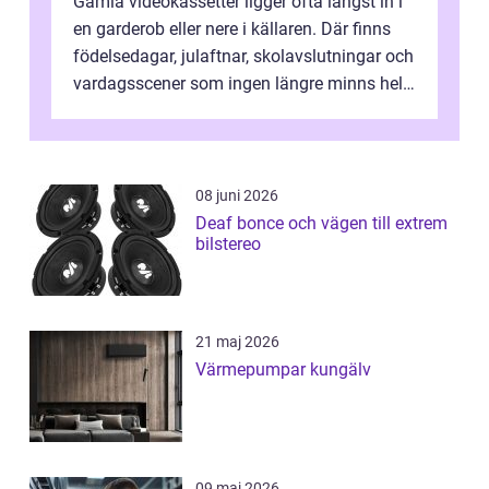
Gamla videokassetter ligger ofta längst in i
en garderob eller nere i källaren. Där finns
födelsedagar, julaftnar, skolavslutningar och
vardagsscener som ingen längre minns helt.
Många tänker att band...
08 juni 2026
Deaf bonce och vägen till extrem
bilstereo
21 maj 2026
Värmepumpar kungälv
09 maj 2026