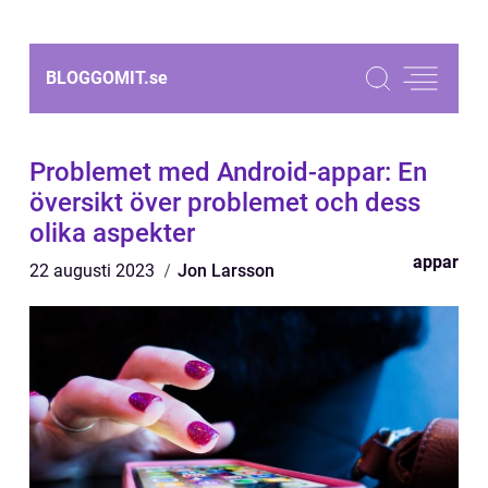
BLOGGOMIT.
se
Problemet med Android-appar: En
översikt över problemet och dess
olika aspekter
appar
22 augusti 2023
Jon Larsson