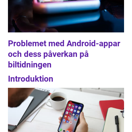
Problemet med Android-appar
och dess påverkan på
biltidningen
Introduktion