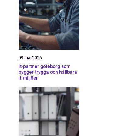
09 maj 2026
It-partner göteborg som
bygger trygga och hållbara
it-miljöer