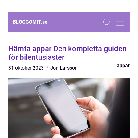
BLOGGOMIT.
se
Hämta appar Den kompletta guiden
för bilentusiaster
appar
31 oktober 2023
Jon Larsson