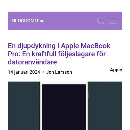
BLOGGOMIT.
se
En djupdykning i Apple MacBook
Pro: En kraftfull följeslagare för
datoranvändare
Apple
14 januari 2024
Jon Larsson