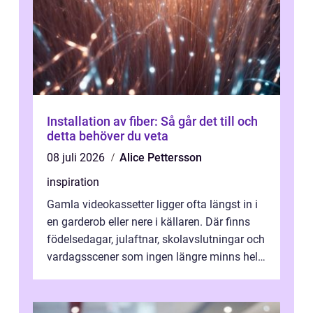
Installation av fiber: Så går det till och
detta behöver du veta
08 juli 2026
Alice Pettersson
inspiration
Gamla videokassetter ligger ofta längst in i
en garderob eller nere i källaren. Där finns
födelsedagar, julaftnar, skolavslutningar och
vardagsscener som ingen längre minns helt.
Många tänker att band...