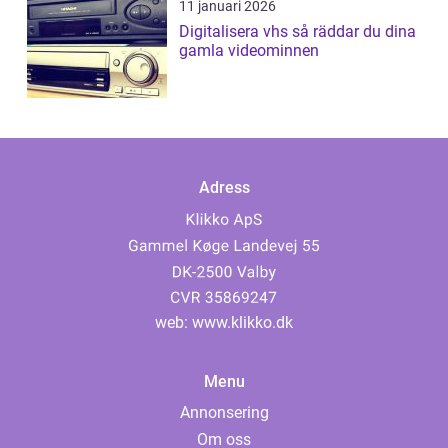
11 januari 2026
Digitalisera vhs så räddar du dina
gamla videominnen
Adress
web:
www.klikko.dk
Menu
Annonsering
Om oss