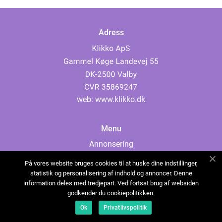
Adress
web:
www.klikko.dk
Menu
Annonsering
Om oss
På vores website bruges cookies til at huske dine indstillinger,
Cookies
statistik og personalisering af indhold og annoncer. Denne
information deles med tredjepart. Ved fortsat brug af websiden
Kontakta oss
godkender du cookiepolitikken.
Sitemap
Ok
Privatlivspolitik