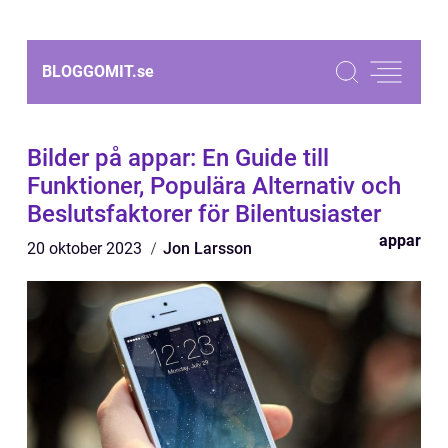
BLOGGOMIT.
se
Bilder på appar: En Guide till
Funktioner, Populära Alternativ och
Beslutsfaktorer för Bilentusiaster
appar
20 oktober 2023
Jon Larsson