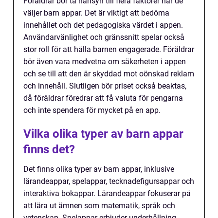
Föräldrar bör ta hänsyn till flera faktorer när de
väljer barn appar. Det är viktigt att bedöma
innehållet och det pedagogiska värdet i appen.
Användarvänlighet och gränssnitt spelar också
stor roll för att hålla barnen engagerade. Föräldrar
bör även vara medvetna om säkerheten i appen
och se till att den är skyddad mot oönskad reklam
och innehåll. Slutligen bör priset också beaktas,
då föräldrar föredrar att få valuta för pengarna
och inte spendera för mycket på en app.
Vilka olika typer av barn appar
finns det?
Det finns olika typer av barn appar, inklusive
lärandeappar, spelappar, tecknadefigursappar och
interaktiva bokappar. Lärandeappar fokuserar på
att lära ut ämnen som matematik, språk och
vetenskap. Spelappar erbjuder underhållning