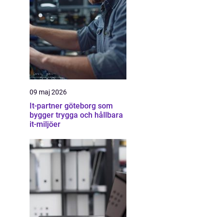
09 maj 2026
It-partner göteborg som
bygger trygga och hållbara
it-miljöer