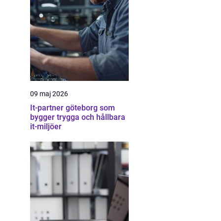
09 maj 2026
It-partner göteborg som
bygger trygga och hållbara
it-miljöer