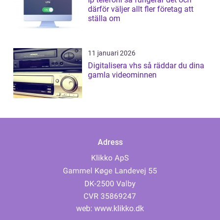
därför väljer allt fler företag att
ställa om
11 januari 2026
Digitalisera vhs så räddar du dina
gamla videominnen
Adress
web:
www.klikko.dk