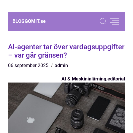
BLOGGOMIT.
se
AI-agenter tar över vardagsuppgifter
– var går gränsen?
06 september 2025
admin
AI & Maskininlärning
,
editorial